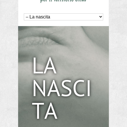
LA
NASCI
TA