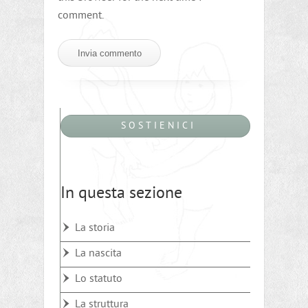
comment.
S O S T I E N I C I
In questa sezione
La storia
La nascita
Lo statuto
La struttura