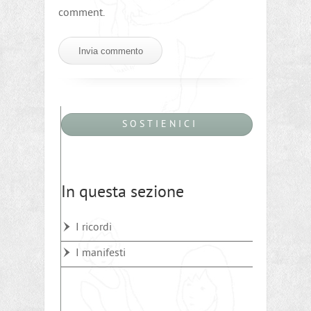
comment.
S O S T I E N I C I
In questa sezione
I ricordi
I manifesti