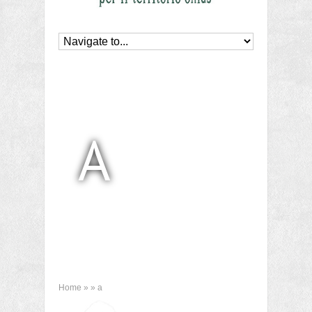
A
Home
»
»
a