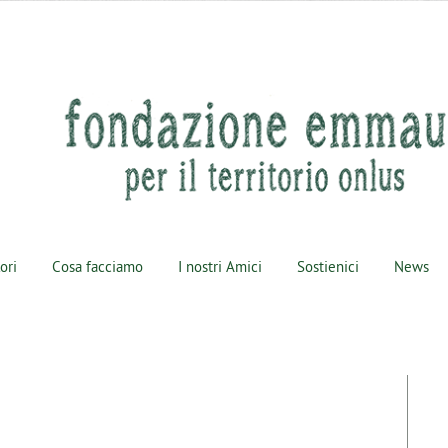
lori
Cosa facciamo
I nostri Amici
Sostienici
News