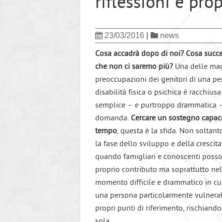
riflessioni e pro
23/03/2016
|
news
Cosa accadrà dopo di noi?
Cosa succe
che non ci saremo più?
Una delle mag
preoccupazioni dei genitori di una p
disabilità fisica o psichica è racchius
semplice – e purtroppo drammatica 
domanda.
Cercare un sostegno capace 
tempo
, questa è la sfida. Non soltan
la fase dello sviluppo e della crescit
quando famigliari e conoscenti posso
proprio contributo ma soprattutto ne
momento difficile e drammatico in cui 
una persona particolarmente vulnerab
propri punti di riferimento, rischiand
sola.