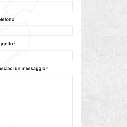
elefono
ggetto
*
asciaci un messaggio
*