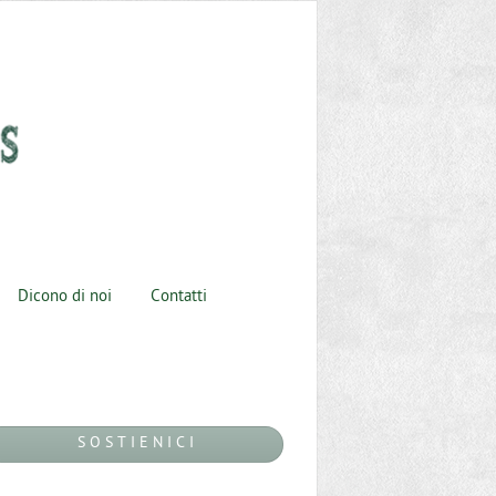
Dicono di noi
Contatti
S O S T I E N I C I