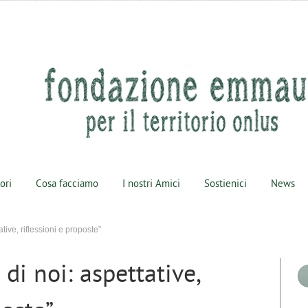
lori
Cosa facciamo
I nostri Amici
Sostienici
News
ive, riflessioni e proposte”
i noi: aspettative,