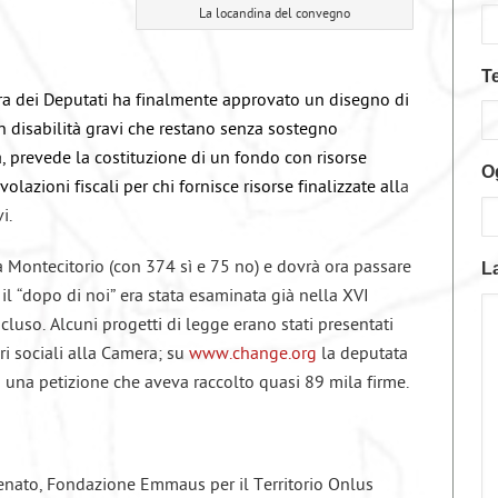
La locandina del convegno
T
ra dei Deputati ha finalmente approvato un disegno di
 disabilità gravi che restano senza sostegno
, prevede la costituzione di un fondo con risorse
O
olazioni fiscali per chi fornisce risorse finalizzate all
a
i.
a Montecitorio (con 374 sì e 75 no) e dovrà ora passare
L
il “dopo di noi” era stata esaminata già nella XVI
cluso. Alcuni progetti di legge erano stati presentati
i sociali alla Camera; su
www.change.org
la deputata
 una petizione che aveva raccolto quasi 89 mila firme.
Senato, Fondazione Emmaus per il Territorio Onlus