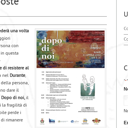
poste”
U
Co
derà una volta
giori
Co
ersona con
a in questa
–
C
di resistere al
to nel
Durante
,
"
*
a della persona,
N
no dare il
l
Dopo di noi,
il
la fragilità di
N
ile perde i
o di rimanere
E