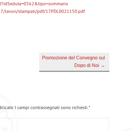
10?idSeduta=0562&tipo=sommario
g17/lavori/stampati/pdf/17PDL0021150.pdf
Promozione del Convegno sul
Dopo di Noi
→
blicato I campi contrassegnati sono richiesti
*