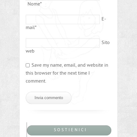
Nome
*
E-
mail
*
Sito
web
Save my name, email, and website in
this browser for the next time I
comment.
S O S T I E N I C I